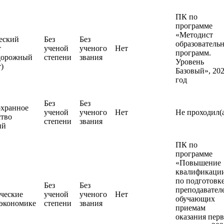
ПК по
программе
«Методист
еский
Без
Без
образователь
т
ученой
ученого
Нет
программ.
дорожный
степени
звания
Уровень
)
Базовый», 20
год
Без
Без
хранное
ученой
ученого
Нет
Не проходил(
ство
степени
звания
ий
ПК по
программе
«Повышение
квалификаци
по подготовк
Без
Без
преподавател
ческие
ученой
ученого
Нет
обучающих
 экономике
степени
звания
приемам
оказания пер