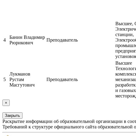
Высшее,
Электрич
станции,
Банин Владимир
4
Преподаватель
Электроо
Рюрикович
промышл
предприя
установо
Высшее
Технолог
Лукманов
комплекс
5
Рустам
Преподаватель
механиза
Масгутович
разработ
и газовых
месторож
×
Закрыть
Раскрытие информации об образовательной организации в соот
Требований к структуре официального сайта образовательной