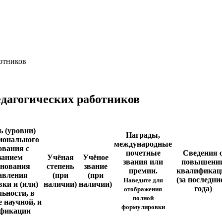
отников
едагогических работников
ь (уровни)
Награды,
ионального
международные
ования с
почетные
Сведения 
занием
Учёная
Учёное
звания или
повышени
нования
степень
звание
премии.
квалификац
авления
(при
(при
(за последни
Наведите для
вки и (или)
наличии)
наличии)
года)
отображения
льности, в
полной
е научной, и
формулировки
фикации