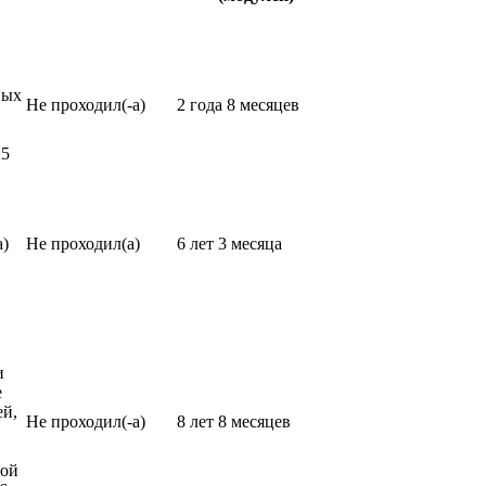
ных
Не проходил(-а)
2 года 8 месяцев
25
а)
Не проходил(а)
6 лет 3 месяца
и
е
ей,
Не проходил(-а)
8 лет 8 месяцев
вой