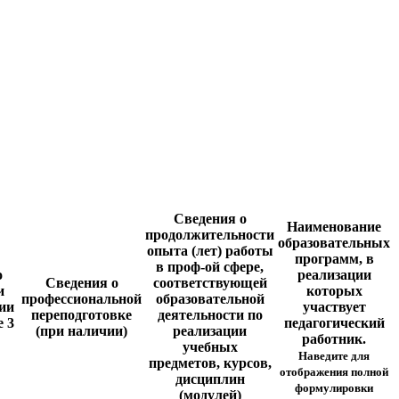
Сведения о
Наименование
продолжительности
образовательных
опыта (лет) работы
программ, в
в проф-ой сфере,
о
реализации
Сведения о
соответствующей
и
которых
профессиональной
образовательной
ии
участвует
переподготовке
деятельности по
е 3
педагогический
(при наличии)
реализации
работник.
учебных
Наведите для
предметов, курсов,
отображения полной
дисциплин
формулировки
(модулей)