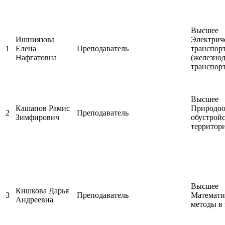
Высшее
Ишниязова
Электрич
1
Елена
Преподаватель
транспор
Нафгатовна
(железно
транспорт
Высшее
Кашапов Рамис
Природоо
2
Преподаватель
Зимфирович
обустрой
территор
Высшее
Кишкова Дарья
3
Преподаватель
Математи
Андреевна
методы в