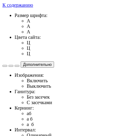
К содержанию
Размер шрифта:
A
A
A
Цвета сайта:
Ц
Ц
Ц
Дополнительно
Изображения:
Включить
Выключить
Ганитура:
Без засечек
С засечками
Кернинг:
aб
a б
a б
Интервал:
Одинарный