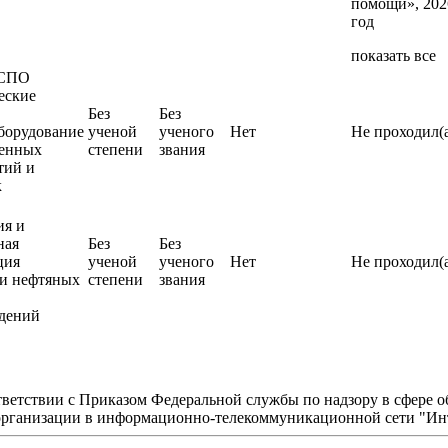
помощи», 202
год
показать все
 СПО
еские
Без
Без
борудование
ученой
ученого
Нет
Не проходил(
енных
степени
звания
тий и
к
ия и
ная
Без
Без
ция
ученой
ученого
Нет
Не проходил(
ки нефтяных
степени
звания
дений
ветствии с Приказом Федеральной службы по надзору в сфере о
 организации в информационно-телекоммуникационной сети "Ин