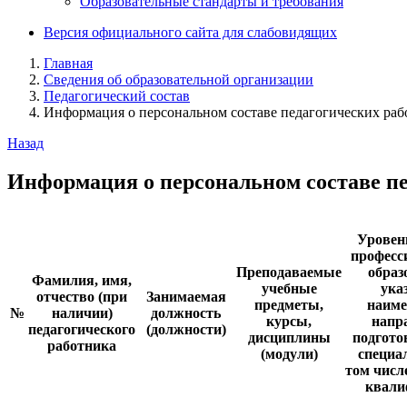
Образовательные стандарты и требования
Версия официального сайта для слабовидящих
Главная
Сведения об образовательной организации
Педагогический состав
Информация о персональном составе педагогических раб
Назад
Информация о персональном составе п
Уровен
професс
Преподаваемые
образ
Фамилия, имя,
учебные
ука
отчество (при
Занимаемая
предметы,
наиме
№
наличии)
должность
курсы,
напр
педагогического
(должности)
дисциплины
подгото
работника
(модули)
специа
том числ
квали