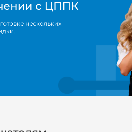
учении с ЦППК
готовке нескольких
идки.