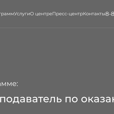
8-
ограмм
Услуги
О центре
Пресс-центр
Контакты
амме:
подаватель по оказ