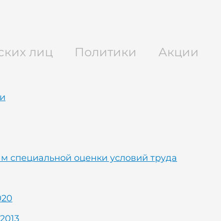
ских лиц
Политики
Акции
ии
ам специальной оценки условий труда
020
2013