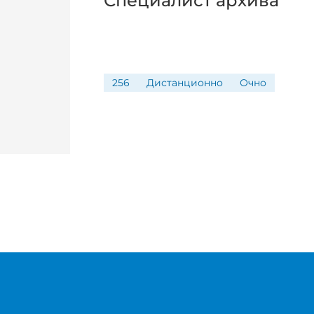
Специалист архива
256
Дистанционно
Очно