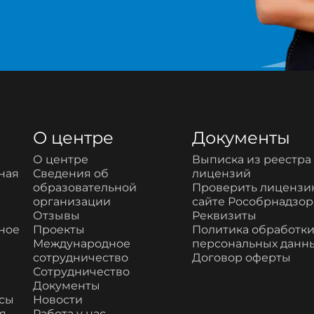
О центре
Документы
О центре
Выписка из реестра
ная
Сведения об
лицензий
образовательной
Проверить лицензи
организации
сайте Рособрнадзор
Отзывы
Реквизиты
ное
Проекты
Политика обработк
Международное
персональных данн
сотрудничество
Договор оферты
Сотрудничество
Документы
рсы
Новости
я
Работа у нас