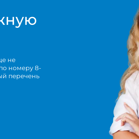
жную
ще не
по номеру 8-
ный перечень