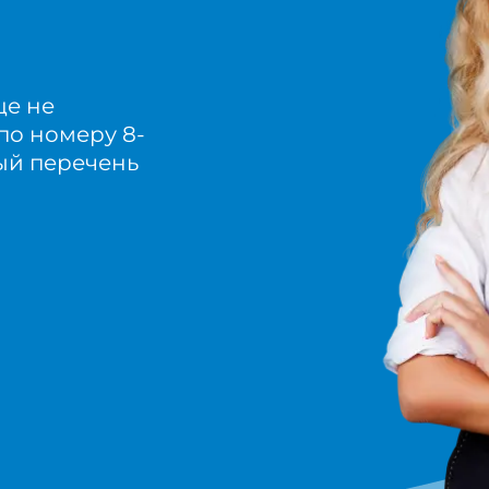
ще не
по номеру 8-
ный перечень