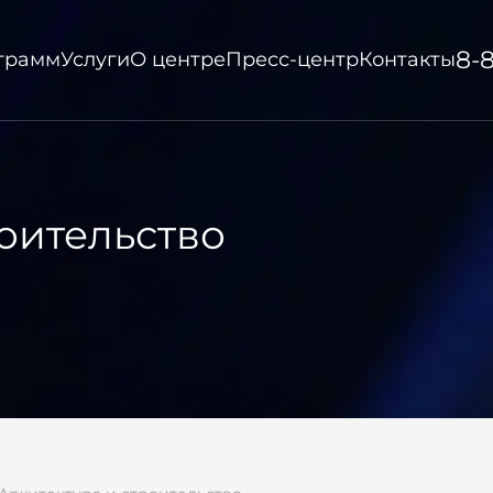
8-
ограмм
Услуги
О центре
Пресс-центр
Контакты
роительство