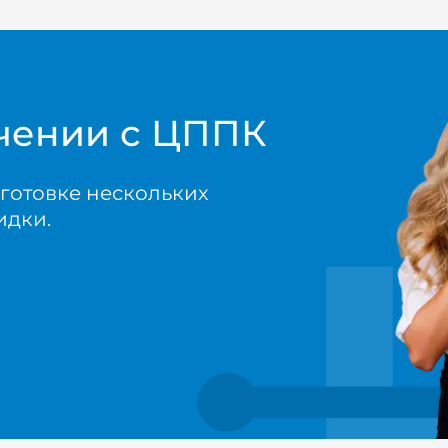
учении с ЦППК
готовке нескольких
идки.