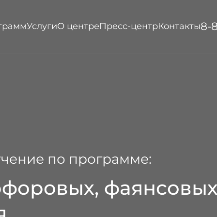
8-
ограмм
Услуги
О центре
Пресс-центр
Контакты
чение по программе:
форовых, фаянсовых
я