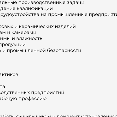
альные производственные задачи
дение квалификации
трудоустройства на промышленные предприят
совых и керамических изделий
ем и камерами
имы и влажность
 продукции
а и промышленной безопасности
актиков
та
водственных предприятий
 рабочую профессию
работы сушильщиком и документ установленно