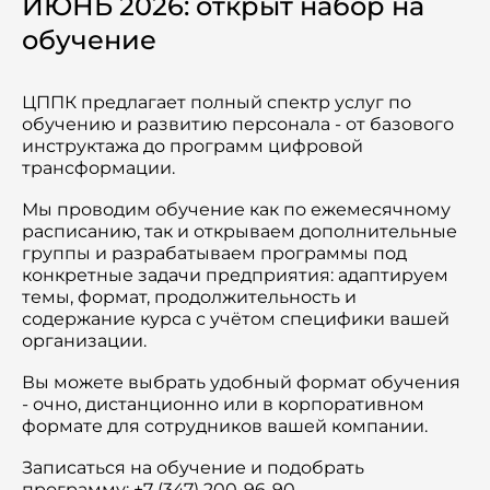
ИЮНЬ 2026: открыт набор на
Семинары
обучение
Новости
ЦППК предлагает полный спектр услуг по
Статьи
обучению и развитию персонала - от базового
инструктажа до программ цифровой
Сотрудничество
трансформации.
Мы проводим обучение как по ежемесячному
расписанию, так и открываем дополнительные
группы и разрабатываем программы под
конкретные задачи предприятия: адаптируем
темы, формат, продолжительность и
содержание курса с учётом специфики вашей
организации.
Вы можете выбрать удобный формат обучения
- очно, дистанционно или в корпоративном
формате для сотрудников вашей компании.
Записаться на обучение и подобрать
программу: +7 (347) 200-96-90