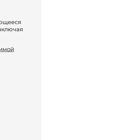
ающееся
 включая
симой
й