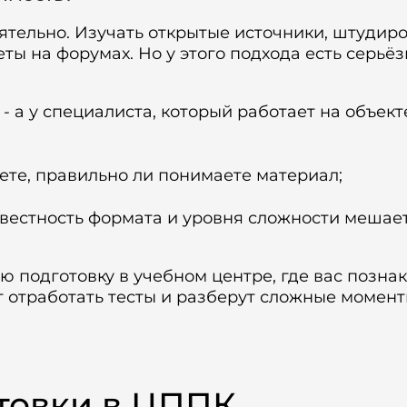
ятельно. Изучать открытые источники, штудир
ты на форумах. Но у этого подхода есть серьё
 а у специалиста, который работает на объекте
аете, правильно ли понимаете материал;
звестность формата и уровня сложности мешае
 подготовку в учебном центре, где вас познак
 отработать тесты и разберут сложные момент
товки в ЦППК