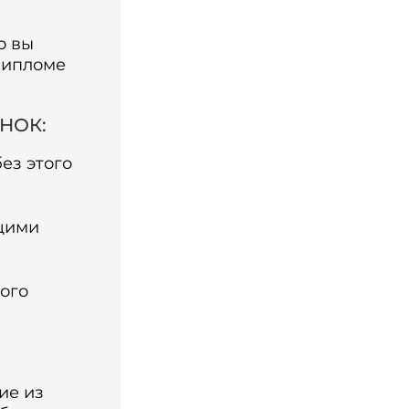
о вы
дипломе
 НОК:
ез этого
ющими
ого
ие из