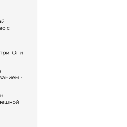
ый
во с
три. Они
а
ванием -
ан
спешной