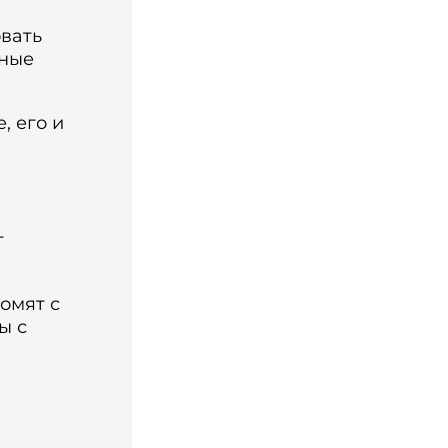
овать
зные
, его и
т
омят с
ы с