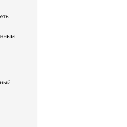
еть
ённым
я
нный