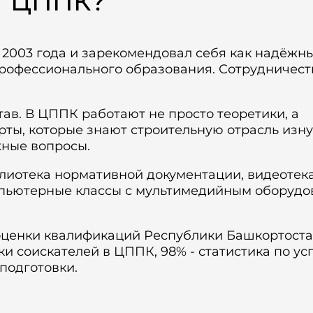
т ЦППК?
с 2003 года и зарекомендовал себя как надёжн
рофессионального образования. Сотрудничест
ав. В ЦППК работают не просто теоретики, а
ты, которые знают строительную отрасль изну
жные вопросы.
лиотека нормативной документации, видеотек
мпьютерные классы с мультимедийным оборудо
оценки квалификаций Республики Башкортост
ки соискателей в ЦППК, 98% - статистика по у
подготовки.