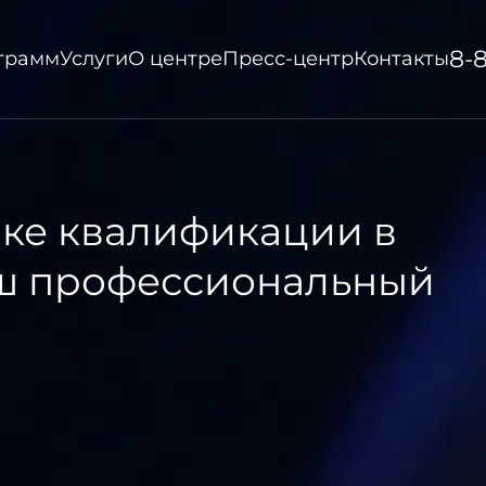
8-
ограмм
Услуги
О центре
Пресс-центр
Контакты
нке квалификации в
аш профессиональный