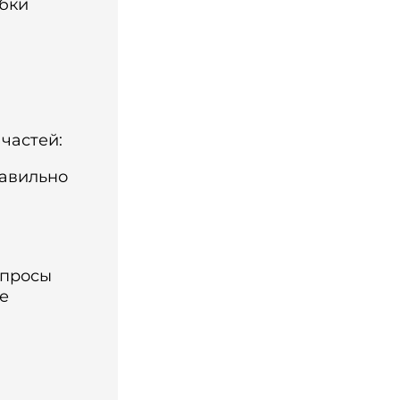
ибки
частей:
равильно
опросы
е