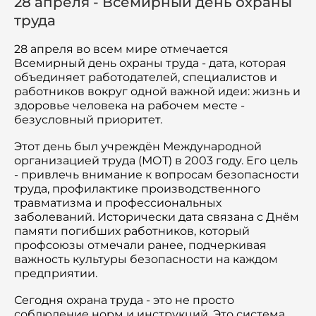
28 апреля - Всемирный день охраны
Семинары
труда
Новости
28 апреля во всем мире отмечается
Всемирный день охраны труда - дата, которая
Статьи
объединяет работодателей, специалистов и
работников вокруг одной важной идеи: жизнь и
Сотрудничество
здоровье человека на рабочем месте -
безусловный приоритет.
Этот день был учреждён Международной
организацией труда (МОТ) в 2003 году. Его цель
- привлечь внимание к вопросам безопасности
труда, профилактике производственного
травматизма и профессиональных
заболеваний. Исторически дата связана с Днём
памяти погибших работников, который
профсоюзы отмечали ранее, подчеркивая
важность культуры безопасности на каждом
предприятии.
Сегодня охрана труда - это не просто
соблюдение норм и инструкций. Это система