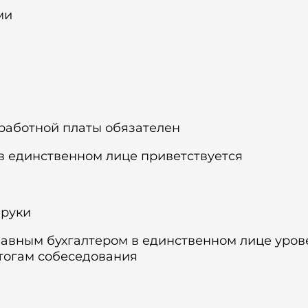
ми
аработной платы обязателен
 в единственном лице приветствуется
 руки
главным бухгалтером в единственном лице уров
тогам собеседования