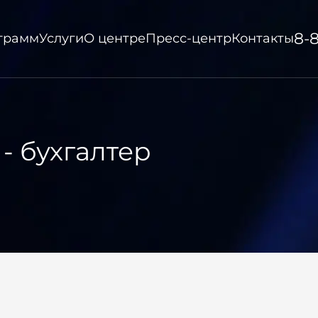
8-
ограмм
Услуги
О центре
Пресс-центр
Контакты
- бухгалтер