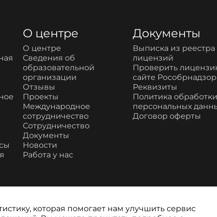
О центре
Документы
О центре
Выписка из реестра
ная
Сведения об
лицензий
образовательной
Проверить лицензи
организации
сайте Рособрнадзор
Отзывы
Реквизиты
ное
Проекты
Политика обработк
Международное
персональных данн
сотрудничество
Договор оферты
Сотрудничество
Документы
рсы
Новости
я
Работа у нас
тистику, которая помогает нам улучшить сервис