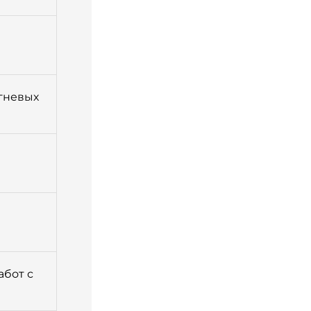
гневых
бот с