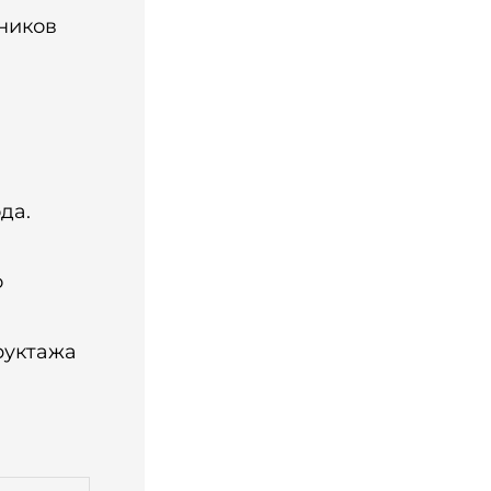
дников
да.
о
руктажа