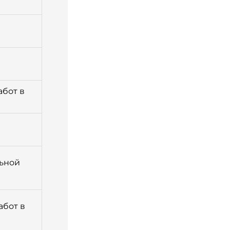
бот в
льной
абот в