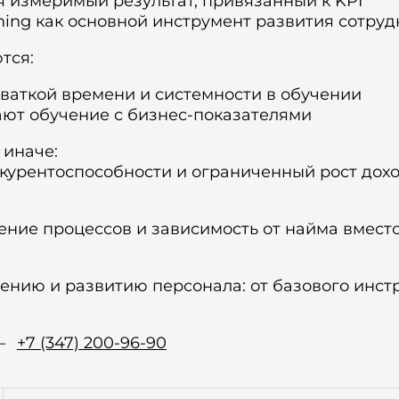
я измеримый результат, привязанный к KPI
ning как основной инструмент развития сотру
тся:
ваткой времени и системности в обучении
ают обучение с бизнес-показателями
 иначе:
курентоспособности и ограниченный рост дохо
ение процессов и зависимость от найма вмест
чению и развитию персонала: от базового инст
 –
+7 (347) 200-96-90