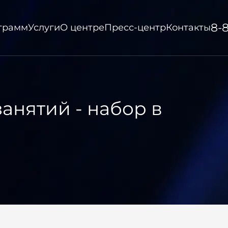
8-
ограмм
Услуги
О центре
Пресс-центр
Контакты
анятий - набор в