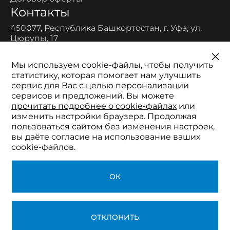
Контакты
450077, Республика Башкортостан, г. Уфа, ул.
Цюрупы, 17
Многоканальный:
8-800-700-11-52
Мы используем cookie-файлы, чтобы получить
Телефон:
статистику, которая помогает нам улучшить
+7 (347) 200-96-90
сервис для Вас с целью персонализации
Электронная почта:
сервисов и предложений. Вы можете
2511152@mail.ru
прочитать подробнее о cookie-файлах
или
изменить настройки браузера. Продолжая
пользоваться сайтом без изменения настроек,
вы даёте согласие на использование ваших
cookie-файлов.
© 2026 Центр профессиональной
ОК
подготовки кадров
ОТКЛОНИТЬ