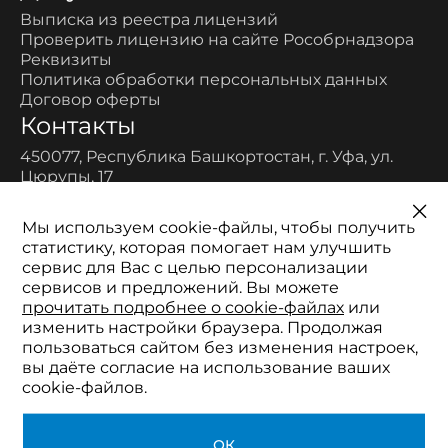
Выписка из реестра лицензий
Проверить лицензию на сайте Рособрнадзора
Реквизиты
Политика обработки персональных данных
Договор оферты
Контакты
450077, Республика Башкортостан, г. Уфа, ул.
Цюрупы, 17
Многоканальный:
8-800-700-11-52
Мы используем cookie-файлы, чтобы получить
Телефон:
статистику, которая помогает нам улучшить
+7 (347) 200-96-90
сервис для Вас с целью персонализации
Электронная почта:
сервисов и предложений. Вы можете
2511152@mail.ru
прочитать подробнее о cookie-файлах
или
изменить настройки браузера. Продолжая
пользоваться сайтом без изменения настроек,
вы даёте согласие на использование ваших
cookie-файлов.
© 2026 Центр профессиональной
ОК